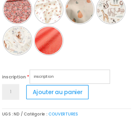
inscription
*
quantité
Ajouter au panier
de
Couverture
été
UGS :
ND
Catégorie :
COUVERTURES
double
gaze
et